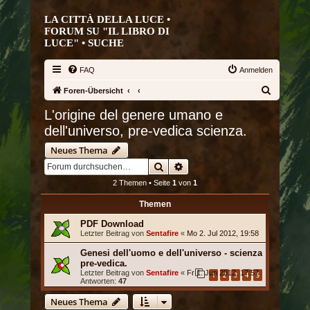
LA CITTÀ DELLA LUCE •
FORUM SU "IL LIBRO DI
LUCE" •
SUCHE
FAQ
Anmelden
S
Foren-Übersicht
u
L'origine del genere umano e
c
dell'universo, pre-vedica scienza.
h
Neues Thema
e
Suche
Erweiterte Suche
2 Themen • Seite
1
von
1
Themen
PDF Download
Letzter Beitrag von
Sentafire
«
Mo 2. Jul 2012, 19:58
Genesi dell'uomo e dell'universo - scienza
pre-vedica.
Letzter Beitrag von
Sentafire
«
Fr 1. Jun 2012, 17:57
1
2
3
4
5
Antworten:
47
Neues Thema