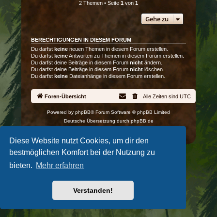
2 Themen • Seite
1
von
1
Gehe zu
BERECHTIGUNGEN IN DIESEM FORUM
Du darfst
keine
neuen Themen in diesem Forum erstellen.
Du darfst
keine
Antworten zu Themen in diesem Forum erstellen.
Du darfst deine Beiträge in diesem Forum
nicht
ändern.
Du darfst deine Beiträge in diesem Forum
nicht
löschen.
Du darfst
keine
Dateianhänge in diesem Forum erstellen.
Foren-Übersicht
Alle Zeiten sind
UTC
Powered by
phpBB
® Forum Software © phpBB Limited
Deutsche Übersetzung durch
phpBB.de
Datenschutz
|
Nutzungsbedingungen
Diese Website nutzt Cookies, um dir den
bestmöglichen Komfort bei der Nutzung zu
bieten.
Mehr erfahren
Verstanden!