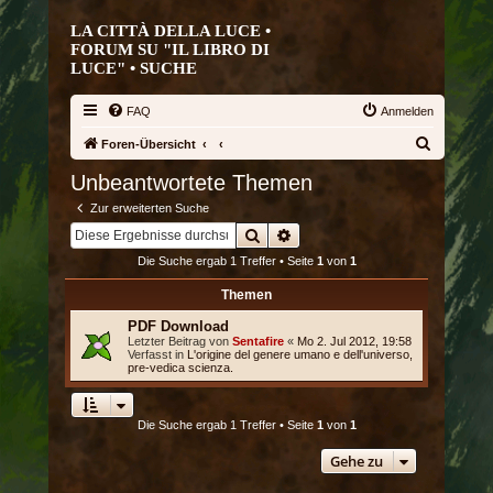
LA CITTÀ DELLA LUCE •
FORUM SU "IL LIBRO DI
LUCE" •
SUCHE
FAQ
Anmelden
S
Foren-Übersicht
u
Unbeantwortete Themen
c
Zur erweiterten Suche
h
Suche
Erweiterte Suche
e
Die Suche ergab 1 Treffer • Seite
1
von
1
Themen
PDF Download
Letzter Beitrag von
Sentafire
«
Mo 2. Jul 2012, 19:58
Verfasst in
L'origine del genere umano e dell'universo,
pre-vedica scienza.
Die Suche ergab 1 Treffer • Seite
1
von
1
Gehe zu